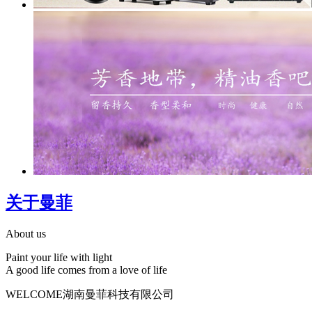
关于曼菲
About us
Paint your life with light
A good life comes from a love of life
WELCOME湖南曼菲科技有限公司